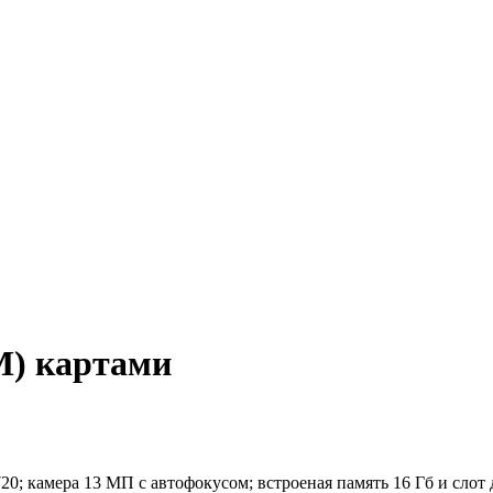
М) картами
0; камера 13 МП с автофокусом; встроеная память 16 Гб и слот дл