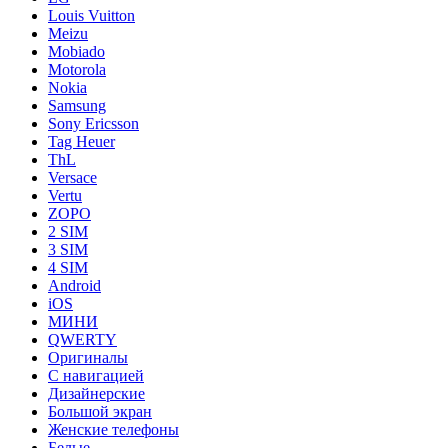
Louis Vuitton
Meizu
Mobiado
Motorola
Nokia
Samsung
Sony Ericsson
Tag Heuer
ThL
Versace
Vertu
ZOPO
2 SIM
3 SIM
4 SIM
Android
iOS
МИНИ
QWERTY
Оригиналы
С навигацией
Дизайнерские
Большой экран
Женские телефоны
Белые