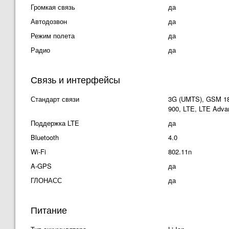
Громкая связь
да
Автодозвон
да
Режим полета
да
Радио
да
Связь и интерфейсы
Стандарт связи
3G (UMTS), GSM 1
900, LTE, LTE Adva
Поддержка LTE
да
Bluetooth
4.0
Wi-Fi
802.11n
A-GPS
да
ГЛОНАСС
да
Питание